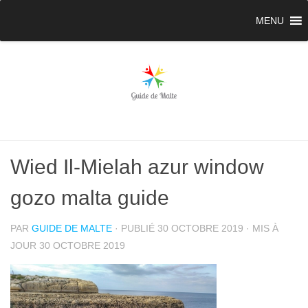
MENU
Wied Il-Mielah azur window
gozo malta guide
PAR
GUIDE DE MALTE
· PUBLIÉ
30 OCTOBRE 2019
· MIS À
JOUR
30 OCTOBRE 2019