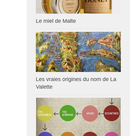
Le miel de Malte
Les vraies origines du nom de La
Valette