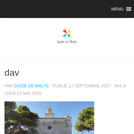
MENU
dav
PAR
GUIDE DE MALTE
· PUBLIÉ
17 SEPTEMBRE 2017
· MIS À
JOUR
22 MAI 2018