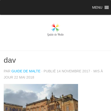
MENU
dav
PAR
GUIDE DE MALTE
· PUBLIÉ
14 NOVEMBRE 2017
· MIS À
JOUR
22 MAI 2018