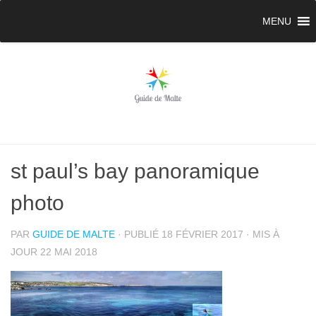
MENU
st paul’s bay panoramique
photo
PAR
GUIDE DE MALTE
· PUBLIÉ
18 FÉVRIER 2017
· MIS À
JOUR
22 MAI 2018