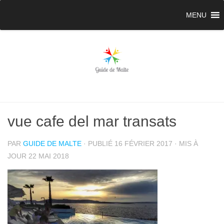
MENU
vue cafe del mar transats
PAR
GUIDE DE MALTE
· PUBLIÉ
16 FÉVRIER 2017
· MIS À
JOUR
22 MAI 2018